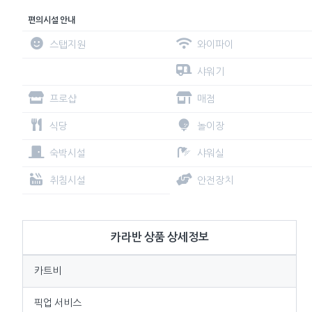
편의시설 안내
스탭지원
와이파이
샤워기
프로샵
매점
식당
놀이장
숙박시설
샤워실
취침시설
안전장치
카라반 상품 상세정보
카트비
픽업 서비스