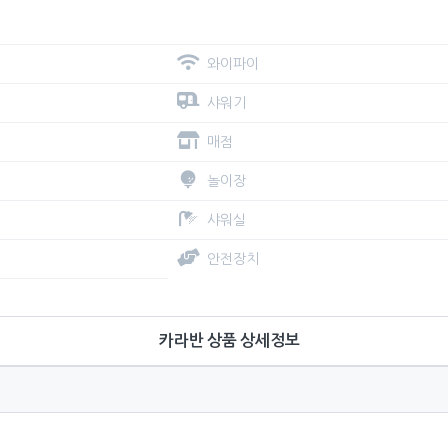
와이파이
샤워기
매점
놀이장
샤워실
안전장치
카라반 상품 상세정보