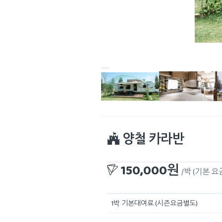
양철 카라반
150,000원
/박
(기본 요
1박 기본대여료 (시즌요금별도)