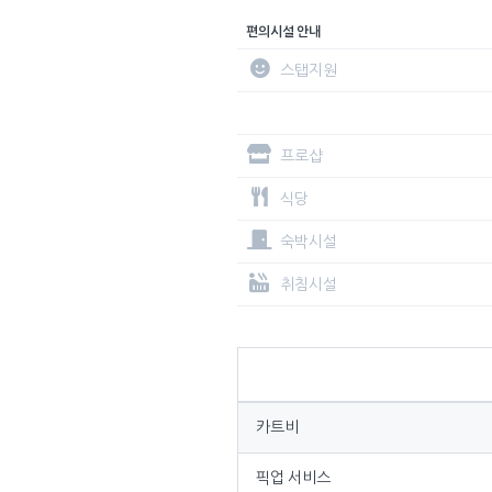
편의시설 안내
스탭지원
프로샵
식당
숙박시설
취침시설
카트비
픽업 서비스